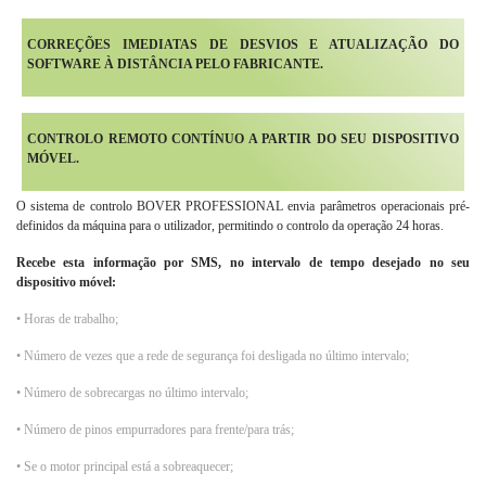
CORREÇÕES IMEDIATAS DE DESVIOS E ATUALIZAÇÃO DO
SOFTWARE À DISTÂNCIA PELO FABRICANTE.
CONTROLO REMOTO CONTÍNUO A PARTIR DO SEU DISPOSITIVO
MÓVEL.
O sistema de controlo BOVER PROFESSIONAL envia parâmetros operacionais pré-
definidos da máquina para o utilizador, permitindo o controlo da operação 24 horas.
Recebe esta informação por SMS, no intervalo de tempo desejado no seu
dispositivo móvel:
• Horas de trabalho;
• Número de vezes que a rede de segurança foi desligada no último intervalo;
• Número de sobrecargas no último intervalo;
• Número de pinos empurradores para frente/para trás;
• Se o motor principal está a sobreaquecer;